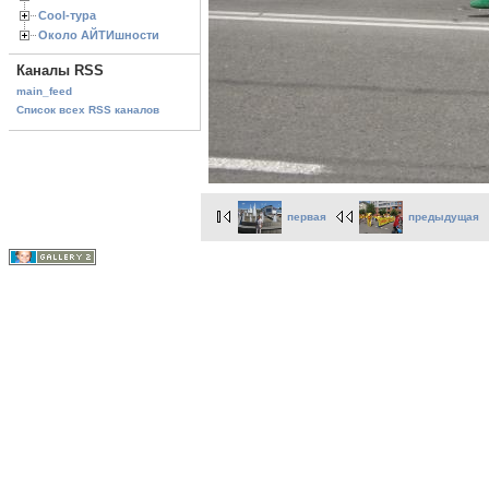
Cool-тура
Около АЙТИшности
Каналы RSS
main_feed
Список всех RSS каналов
первая
предыдущая