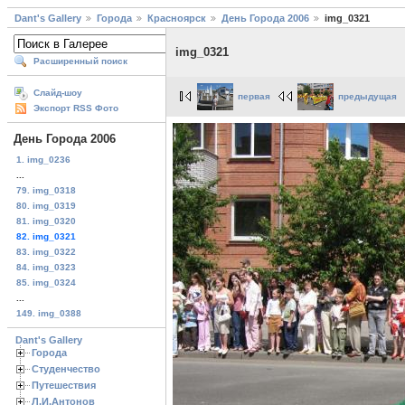
Dant's Gallery
Города
Красноярск
День Города 2006
img_0321
img_0321
Расширенный поиск
Слайд-шоу
первая
предыдущая
Экспорт RSS Фото
День Города 2006
1. img_0236
...
79. img_0318
80. img_0319
81. img_0320
82. img_0321
83. img_0322
84. img_0323
85. img_0324
...
149. img_0388
Dant's Gallery
Города
Студенчество
Путешествия
Л.И.Антонов