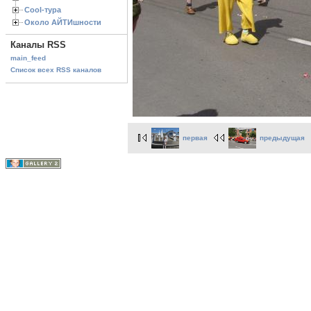
Cool-тура
Около АЙТИшности
Каналы RSS
main_feed
Список всех RSS каналов
первая
предыдущая