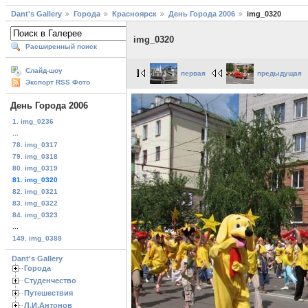
Dant's Gallery
Города
Красноярск
День Города 2006
img_0320
img_0320
Расширенный поиск
Слайд-шоу
первая
предыдущая
Экспорт RSS Фото
День Города 2006
1. img_0236
...
78. img_0317
79. img_0318
80. img_0319
81. img_0320
82. img_0321
83. img_0322
84. img_0323
...
149. img_0388
Dant's Gallery
Города
Студенчество
Путешествия
Л.И.Антонов