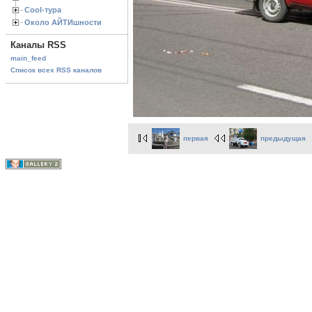
Cool-тура
Около АЙТИшности
Каналы RSS
main_feed
Список всех RSS каналов
первая
предыдущая