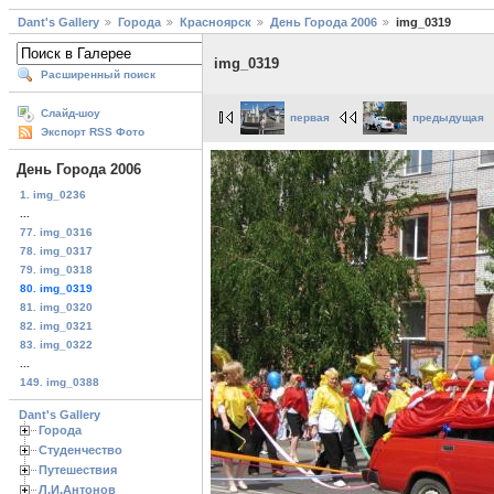
Dant's Gallery
Города
Красноярск
День Города 2006
img_0319
img_0319
Расширенный поиск
Слайд-шоу
первая
предыдущая
Экспорт RSS Фото
День Города 2006
1. img_0236
...
77. img_0316
78. img_0317
79. img_0318
80. img_0319
81. img_0320
82. img_0321
83. img_0322
...
149. img_0388
Dant's Gallery
Города
Студенчество
Путешествия
Л.И.Антонов