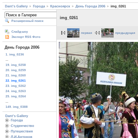
Dant's Gallery
Города
Красноярск
День Города 2006
img_0261
img_0261
Расширенный поиск
Слайд-шоу
первая
предыдущая
Экспорт RSS Фото
День Города 2006
1. img_0236
...
19. img_0258
20. img_0259
21. img_0260
22. img_0261
23. img_0262
24. img_0263
25. img_0264
...
149. img_0388
Dant's Gallery
Города
Студенчество
Путешествия
Л.И.Антонов