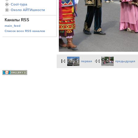
Cool-тура
Около АЙТИшности
Каналы RSS
main_feed
Список всех RSS каналов
первая
предыдущая