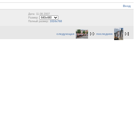
Вход
Дата: 11.08.2007
Размер:
Полный размер:
1024x768
следующая
последняя