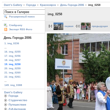
Dant's Gallery
Города
Красноярск
День Города 2006
img_0258
img_0258
Расширенный поиск
Слайд-шоу
первая
предыдущая
Экспорт RSS Фото
День Города 2006
1. img_0236
...
16. img_0255
17. img_0256
18. img_0257
19. img_0258
20. img_0259
21. img_0260
22. img_0261
...
149. img_0388
Dant's Gallery
Города
Студенчество
Путешествия
Л.И.Антонов