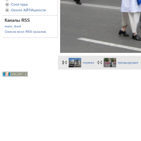
Cool-тура
Около АЙТИшности
Каналы RSS
main_feed
Список всех RSS каналов
первая
предыдущая