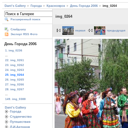
Dant's Gallery
Города
Красноярск
День Города 2006
img_0264
img_0264
Расширенный поиск
Слайд-шоу
первая
предыдущая
Экспорт RSS Фото
День Города 2006
1. img_0236
...
22. img_0261
23. img_0262
24. img_0263
25. img_0264
26. img_0265
27. img_0266
28. img_0267
...
149. img_0388
Dant's Gallery
Города
Студенчество
Путешествия
Л.И.Антонов