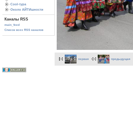
Cool-тура
Около АЙТИшности
Каналы RSS
main_feed
Список всех RSS каналов
первая
предыдущая