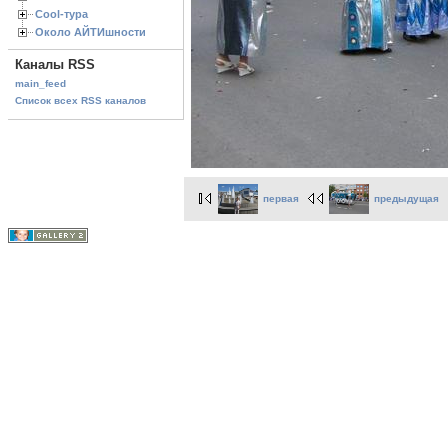
Cool-тура
Около АЙТИшности
Каналы RSS
main_feed
Список всех RSS каналов
первая
предыдущая