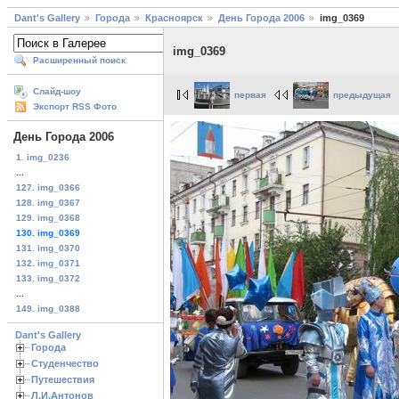
Dant's Gallery
Города
Красноярск
День Города 2006
img_0369
img_0369
Расширенный поиск
Слайд-шоу
первая
предыдущая
Экспорт RSS Фото
День Города 2006
1. img_0236
...
127. img_0366
128. img_0367
129. img_0368
130. img_0369
131. img_0370
132. img_0371
133. img_0372
...
149. img_0388
Dant's Gallery
Города
Студенчество
Путешествия
Л.И.Антонов