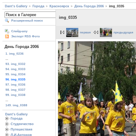
Dant's Gallery
Города
Красноярск
День Города 2006
img_0335
img_0335
Расширенный поиск
Слайд-шоу
первая
предыдущая
Экспорт RSS Фото
День Города 2006
1. img_0236
...
93. img_0332
94. img_0333
95. img_0334
96. img_0335
97. img_0336
98. img_0337
99. img_0338
...
149. img_0388
Dant's Gallery
Города
Студенчество
Путешествия
Л.И.Антонов