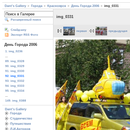
Dant's Gallery
Города
Красноярск
День Города 2006
img_0331
img_0331
Расширенный поиск
Слайд-шоу
первая
предыдущая
Экспорт RSS Фото
День Города 2006
1. img_0236
...
89. img_0328
90. img_0329
91. img_0330
92. img_0331
93. img_0332
94. img_0333
95. img_0334
...
149. img_0388
Dant's Gallery
Города
Студенчество
Путешествия
Л.И.Антонов