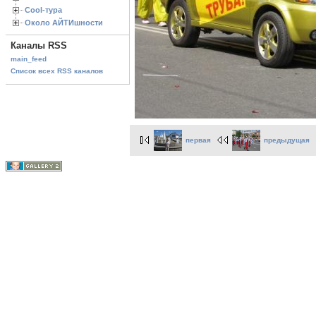
Cool-тура
Около АЙТИшности
Каналы RSS
main_feed
Список всех RSS каналов
первая
предыдущая