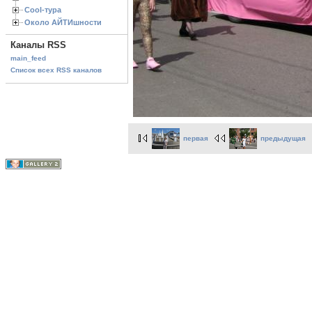
Cool-тура
Около АЙТИшности
Каналы RSS
main_feed
Список всех RSS каналов
первая
предыдущая