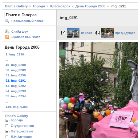
Dant's Gallery
Города
Красноярск
День Города 2006
img_0291
img_0291
Расширенный поиск
Слайд-шоу
первая
предыдущая
Экспорт RSS Фото
День Города 2006
1. img_0236
...
49. img_0288
50. img_0289
51. img_0290
52. img_0291
53. img_0292
54. img_0293
55. img_0294
...
149. img_0388
Dant's Gallery
Города
Студенчество
Путешествия
Л.И.Антонов