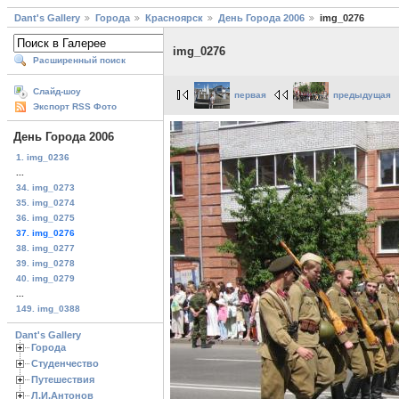
Dant's Gallery
Города
Красноярск
День Города 2006
img_0276
img_0276
Расширенный поиск
Слайд-шоу
первая
предыдущая
Экспорт RSS Фото
День Города 2006
1. img_0236
...
34. img_0273
35. img_0274
36. img_0275
37. img_0276
38. img_0277
39. img_0278
40. img_0279
...
149. img_0388
Dant's Gallery
Города
Студенчество
Путешествия
Л.И.Антонов