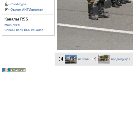
Cool-тура
Около АЙТИшности
Каналы RSS
main_feed
Список всех RSS каналов
первая
предыдущая