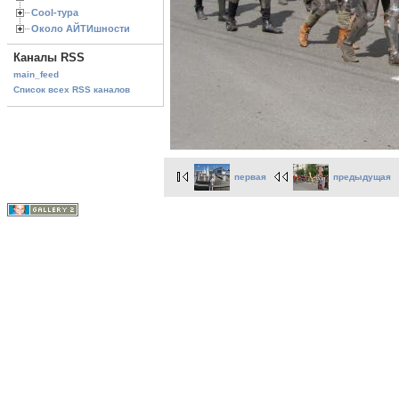
Cool-тура
Около АЙТИшности
Каналы RSS
main_feed
Список всех RSS каналов
первая
предыдущая