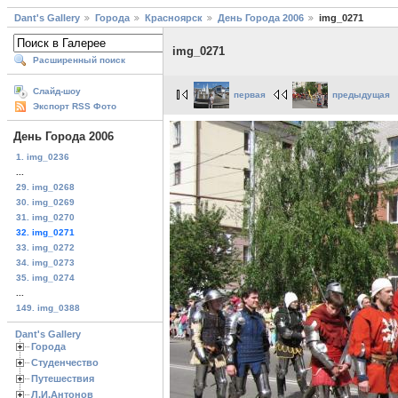
Dant's Gallery
Города
Красноярск
День Города 2006
img_0271
img_0271
Расширенный поиск
Слайд-шоу
первая
предыдущая
Экспорт RSS Фото
День Города 2006
1. img_0236
...
29. img_0268
30. img_0269
31. img_0270
32. img_0271
33. img_0272
34. img_0273
35. img_0274
...
149. img_0388
Dant's Gallery
Города
Студенчество
Путешествия
Л.И.Антонов