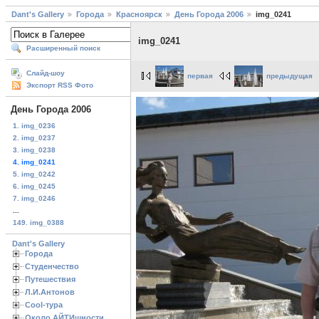
Dant's Gallery
Города
Красноярск
День Города 2006
img_0241
img_0241
Расширенный поиск
Слайд-шоу
первая
предыдущая
Экспорт RSS Фото
День Города 2006
1. img_0236
2. img_0237
3. img_0238
4. img_0241
5. img_0242
6. img_0245
7. img_0246
...
149. img_0388
Dant's Gallery
Города
Студенчество
Путешествия
Л.И.Антонов
Cool-тура
Около АЙТИшности