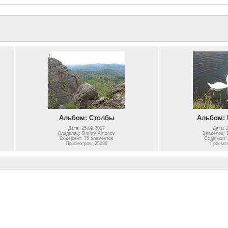
Альбом: Столбы
Альбом: 
Дата: 25.09.2007
Дата: 
Владелец: Dmitry Antonov
Владелец: 
Содержит: 75 элементов
Содержит:
Просмотров: 25088
Просмот