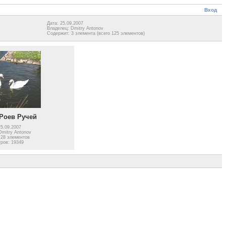
Вход
Дата: 25.09.2007
Владелец: Dmitry Antonov
Содержит: 3 элемента (всего 125 элементов)
Роев Ручей
25.09.2007
Dmitry Antonov
 28 элементов
ров: 19349