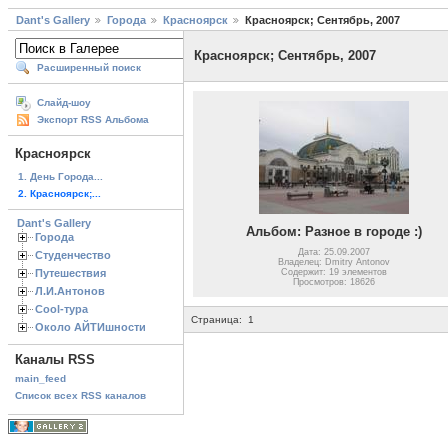
Dant's Gallery
Города
Красноярск
Красноярск; Сентябрь, 2007
Красноярск; Сентябрь, 2007
Расширенный поиск
Слайд-шоу
Экспорт RSS Альбома
Красноярск
1. День Города...
2. Красноярск;...
Dant's Gallery
Альбом: Разное в городе :)
Города
Дата: 25.09.2007
Студенчество
Владелец: Dmitry Antonov
Путешествия
Содержит: 19 элементов
Просмотров: 18626
Л.И.Антонов
Cool-тура
Страница:
1
Около АЙТИшности
Каналы RSS
main_feed
Список всех RSS каналов